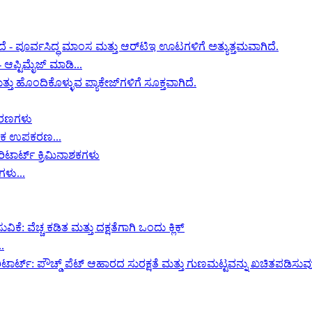
 ಆಪ್ಟಿಮೈಜ್ ಮಾಡಿ...
ಾಶಕ ಉಪಕರಣ...
ಗಳು...
.