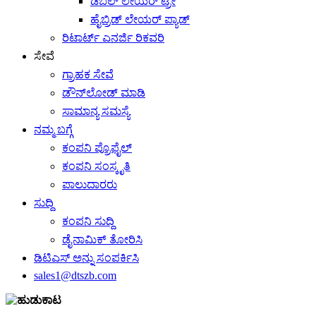
ಡಬಲ್ ಲೇಯರ್ ಟ್ರೇ
ಹೈಬ್ರಿಡ್ ಲೇಯರ್ ಪ್ಯಾಡ್
ರಿಟಾರ್ಟ್ ಎನರ್ಜಿ ರಿಕವರಿ
ಸೇವೆ
ಗ್ರಾಹಕ ಸೇವೆ
ಡೌನ್‌ಲೋಡ್ ಮಾಡಿ
ಸಾಮಾನ್ಯ ಸಮಸ್ಯೆ
ನಮ್ಮ ಬಗ್ಗೆ
ಕಂಪನಿ ಪ್ರೊಫೈಲ್
ಕಂಪನಿ ಸಂಸ್ಕೃತಿ
ಪಾಲುದಾರರು
ಸುದ್ದಿ
ಕಂಪನಿ ಸುದ್ದಿ
ಡೈನಾಮಿಕ್ ತೋರಿಸಿ
ಡಿಟಿಎಸ್ ಅನ್ನು ಸಂಪರ್ಕಿಸಿ
sales1@dtszb.com