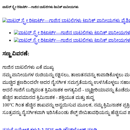
ವಾಟರ್ ಸ್ಪ್ರೇ ರಿಟಾರ್ಟ್—ಗಾಜಿನ ಬಾಟಲಿಗಳು ಟಾನಿಕ್ ಪಾನೀಯಗಳು
ಸಣ್ಣ ವಿವರಣೆ:
ಗಾಜಿನ ಬಾಟಲಿಗಳು ಏಕೆ ಮುಖ್ಯ
ನಮ್ಮ ಪಾನೀಯಗಳ ರುಚಿಯನ್ನು ರಕ್ಷಿಸಲು, ತಾಜಾತನವನ್ನು ಕಾಪಾಡಿಕೊಳ್ಳಲು ಮತ್ತು
ಮುಚ್ಚಿದ ಕ್ಷಣದಿಂದಲೇ ಅದರ ನೈಸರ್ಗಿಕ ಸಮಗ್ರತೆಯನ್ನು ಉಳಿಸಿಕೊಳ್ಳಲು ಸಹಾ
ಆದರೆ ಗಾಜಿಗೆ ಬುದ್ಧಿವಂತ ಕ್ರಿಮಿನಾಶಕ ಅಗತ್ಯವಿದೆ - ಬ್ಯಾಕ್ಟೀರಿಯಾವನ್ನು ತೊಡೆದ
ಹೆಚ್ಚಿನ ತಾಪಮಾನದ ಕ್ರಿಮಿನಾಶಕ - ಶಕ್ತಿಯುತ ಮತ್ತು ಶುದ್ಧ
100°C ಗಿಂತ ಹೆಚ್ಚಿನ ಶಾಖವನ್ನು ಅನ್ವಯಿಸುವ ಮೂಲಕ, ನಮ್ಮ ಕ್ರಿಮಿನಾಶಕ ಪ್ರಕ್ರ
ಸೂತ್ರವನ್ನು ನೈಸರ್ಗಿಕವಾಗಿ ಇರಿಸಿಕೊಂಡು ಶೆಲ್ಫ್ ಜೀವಿತಾವಧಿಯನ್ನು ಹೆಚ್ಚಿಸುವ ಶು
ನಮಗೆ ಇಮೇಲ್ ಕಳುಹಿಸಿ
PDF ಆಗಿ ಡೌನ್‌ಲೋಡ್ ಮಾಡಿ