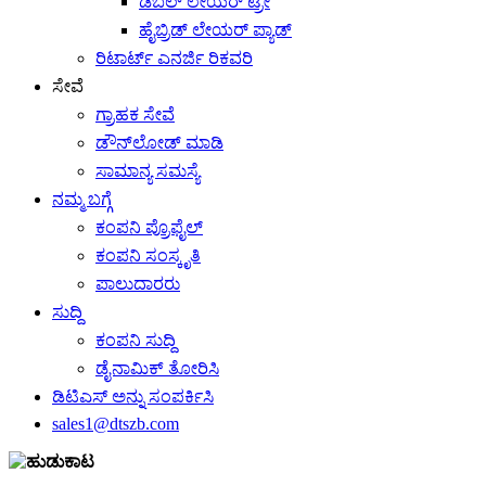
ಡಬಲ್ ಲೇಯರ್ ಟ್ರೇ
ಹೈಬ್ರಿಡ್ ಲೇಯರ್ ಪ್ಯಾಡ್
ರಿಟಾರ್ಟ್ ಎನರ್ಜಿ ರಿಕವರಿ
ಸೇವೆ
ಗ್ರಾಹಕ ಸೇವೆ
ಡೌನ್‌ಲೋಡ್ ಮಾಡಿ
ಸಾಮಾನ್ಯ ಸಮಸ್ಯೆ
ನಮ್ಮ ಬಗ್ಗೆ
ಕಂಪನಿ ಪ್ರೊಫೈಲ್
ಕಂಪನಿ ಸಂಸ್ಕೃತಿ
ಪಾಲುದಾರರು
ಸುದ್ದಿ
ಕಂಪನಿ ಸುದ್ದಿ
ಡೈನಾಮಿಕ್ ತೋರಿಸಿ
ಡಿಟಿಎಸ್ ಅನ್ನು ಸಂಪರ್ಕಿಸಿ
sales1@dtszb.com