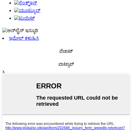
ಇಮೇಲ್ ಕಳುಹಿಸಿ
ವೆಚಾಟ್
ವಾಟ್ಸಾಪ್
x