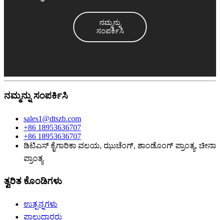
ನಮ್ಮನ್ನು
ಸಂಪರ್ಕಿಸಿ
ನಮ್ಮನ್ನು ಸಂಪರ್ಕಿಸಿ
sales1@dtszb.com
+86 18953636707
+86 18953636707
ಡಿಟಿಎಸ್ ಕೈಗಾರಿಕಾ ವಲಯ, ಝುಚೆಂಗ್, ಶಾಂಡೊಂಗ್ ಪ್ರಾಂತ್ಯ, ಚೀನಾ
ಪ್ರಾಂತ್ಯ
ತ್ವರಿತ ಕೊಂಡಿಗಳು
ಉತ್ಪನ್ನಗಳು
ಪಾಲುದಾರರು