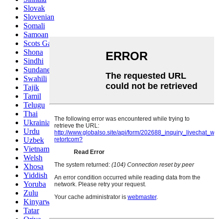
Slovak
Slovenian
Somali
Samoan
Scots Gaelic
Shona
Sindhi
Sundanese
Swahili
Tajik
Tamil
Telugu
Thai
Ukrainian
Urdu
Uzbek
Vietnamese
Welsh
Xhosa
Yiddish
Yoruba
Zulu
Kinyarwanda
Tatar