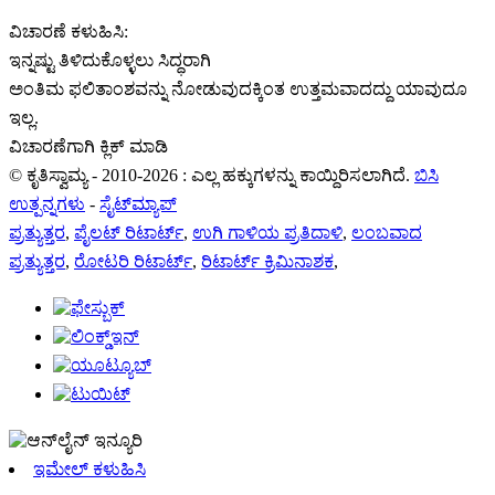
ವಿಚಾರಣೆ ಕಳುಹಿಸಿ:
ಇನ್ನಷ್ಟು ತಿಳಿದುಕೊಳ್ಳಲು ಸಿದ್ಧರಾಗಿ
ಅಂತಿಮ ಫಲಿತಾಂಶವನ್ನು ನೋಡುವುದಕ್ಕಿಂತ ಉತ್ತಮವಾದದ್ದು ಯಾವುದೂ
ಇಲ್ಲ.
ವಿಚಾರಣೆಗಾಗಿ ಕ್ಲಿಕ್ ಮಾಡಿ
© ಕೃತಿಸ್ವಾಮ್ಯ - 2010-2026 : ಎಲ್ಲ ಹಕ್ಕುಗಳನ್ನು ಕಾಯ್ದಿರಿಸಲಾಗಿದೆ.
ಬಿಸಿ
ಉತ್ಪನ್ನಗಳು
-
ಸೈಟ್‌ಮ್ಯಾಪ್
ಪ್ರತ್ಯುತ್ತರ
,
ಪೈಲಟ್ ರಿಟಾರ್ಟ್
,
ಉಗಿ ಗಾಳಿಯ ಪ್ರತಿದಾಳಿ
,
ಲಂಬವಾದ
ಪ್ರತ್ಯುತ್ತರ
,
ರೋಟರಿ ರಿಟಾರ್ಟ್
,
ರಿಟಾರ್ಟ್ ಕ್ರಿಮಿನಾಶಕ
,
ಇಮೇಲ್ ಕಳುಹಿಸಿ