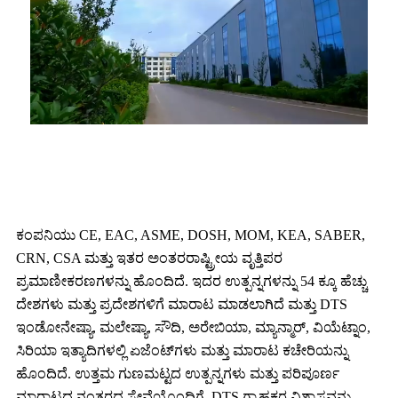
ಕಂಪನಿಯು CE, EAC, ASME, DOSH, MOM, KEA, SABER,
CRN, CSA ಮತ್ತು ಇತರ ಅಂತರರಾಷ್ಟ್ರೀಯ ವೃತ್ತಿಪರ
ಪ್ರಮಾಣೀಕರಣಗಳನ್ನು ಹೊಂದಿದೆ. ಇದರ ಉತ್ಪನ್ನಗಳನ್ನು 54 ಕ್ಕೂ ಹೆಚ್ಚು
ದೇಶಗಳು ಮತ್ತು ಪ್ರದೇಶಗಳಿಗೆ ಮಾರಾಟ ಮಾಡಲಾಗಿದೆ ಮತ್ತು DTS
ಇಂಡೋನೇಷ್ಯಾ, ಮಲೇಷ್ಯಾ, ಸೌದಿ, ಅರೇಬಿಯಾ, ಮ್ಯಾನ್ಮಾರ್, ವಿಯೆಟ್ನಾಂ,
ಸಿರಿಯಾ ಇತ್ಯಾದಿಗಳಲ್ಲಿ ಏಜೆಂಟ್‌ಗಳು ಮತ್ತು ಮಾರಾಟ ಕಚೇರಿಯನ್ನು
ಹೊಂದಿದೆ. ಉತ್ತಮ ಗುಣಮಟ್ಟದ ಉತ್ಪನ್ನಗಳು ಮತ್ತು ಪರಿಪೂರ್ಣ
ಮಾರಾಟದ ನಂತರದ ಸೇವೆಯೊಂದಿಗೆ, DTS ಗ್ರಾಹಕರ ವಿಶ್ವಾಸವನ್ನು