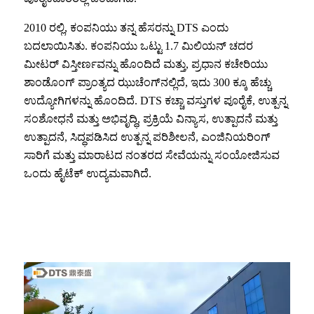
2010 ರಲ್ಲಿ, ಕಂಪನಿಯು ತನ್ನ ಹೆಸರನ್ನು DTS ಎಂದು
ಬದಲಾಯಿಸಿತು. ಕಂಪನಿಯು ಒಟ್ಟು 1.7 ಮಿಲಿಯನ್ ಚದರ
ಮೀಟರ್ ವಿಸ್ತೀರ್ಣವನ್ನು ಹೊಂದಿದೆ ಮತ್ತು, ಪ್ರಧಾನ ಕಚೇರಿಯು
ಶಾಂಡೊಂಗ್ ಪ್ರಾಂತ್ಯದ ಝುಚೆಂಗ್‌ನಲ್ಲಿದೆ, ಇದು 300 ಕ್ಕೂ ಹೆಚ್ಚು
ಉದ್ಯೋಗಿಗಳನ್ನು ಹೊಂದಿದೆ. DTS ಕಚ್ಚಾ ವಸ್ತುಗಳ ಪೂರೈಕೆ, ಉತ್ಪನ್ನ
ಸಂಶೋಧನೆ ಮತ್ತು ಅಭಿವೃದ್ಧಿ, ಪ್ರಕ್ರಿಯೆ ವಿನ್ಯಾಸ, ಉತ್ಪಾದನೆ ಮತ್ತು
ಉತ್ಪಾದನೆ, ಸಿದ್ಧಪಡಿಸಿದ ಉತ್ಪನ್ನ ಪರಿಶೀಲನೆ, ಎಂಜಿನಿಯರಿಂಗ್
ಸಾರಿಗೆ ಮತ್ತು ಮಾರಾಟದ ನಂತರದ ಸೇವೆಯನ್ನು ಸಂಯೋಜಿಸುವ
ಒಂದು ಹೈಟೆಕ್ ಉದ್ಯಮವಾಗಿದೆ.