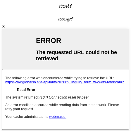
ವೆಚಾಟ್
ವಾಟ್ಸಾಪ್
x