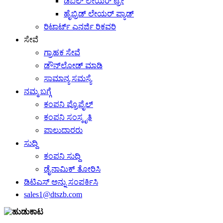
ಡಬಲ್ ಲೇಯರ್ ಟ್ರೇ
ಹೈಬ್ರಿಡ್ ಲೇಯರ್ ಪ್ಯಾಡ್
ರಿಟಾರ್ಟ್ ಎನರ್ಜಿ ರಿಕವರಿ
ಸೇವೆ
ಗ್ರಾಹಕ ಸೇವೆ
ಡೌನ್‌ಲೋಡ್ ಮಾಡಿ
ಸಾಮಾನ್ಯ ಸಮಸ್ಯೆ
ನಮ್ಮ ಬಗ್ಗೆ
ಕಂಪನಿ ಪ್ರೊಫೈಲ್
ಕಂಪನಿ ಸಂಸ್ಕೃತಿ
ಪಾಲುದಾರರು
ಸುದ್ದಿ
ಕಂಪನಿ ಸುದ್ದಿ
ಡೈನಾಮಿಕ್ ತೋರಿಸಿ
ಡಿಟಿಎಸ್ ಅನ್ನು ಸಂಪರ್ಕಿಸಿ
sales1@dtszb.com