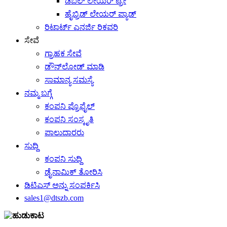
ಡಬಲ್ ಲೇಯರ್ ಟ್ರೇ
ಹೈಬ್ರಿಡ್ ಲೇಯರ್ ಪ್ಯಾಡ್
ರಿಟಾರ್ಟ್ ಎನರ್ಜಿ ರಿಕವರಿ
ಸೇವೆ
ಗ್ರಾಹಕ ಸೇವೆ
ಡೌನ್‌ಲೋಡ್ ಮಾಡಿ
ಸಾಮಾನ್ಯ ಸಮಸ್ಯೆ
ನಮ್ಮ ಬಗ್ಗೆ
ಕಂಪನಿ ಪ್ರೊಫೈಲ್
ಕಂಪನಿ ಸಂಸ್ಕೃತಿ
ಪಾಲುದಾರರು
ಸುದ್ದಿ
ಕಂಪನಿ ಸುದ್ದಿ
ಡೈನಾಮಿಕ್ ತೋರಿಸಿ
ಡಿಟಿಎಸ್ ಅನ್ನು ಸಂಪರ್ಕಿಸಿ
sales1@dtszb.com