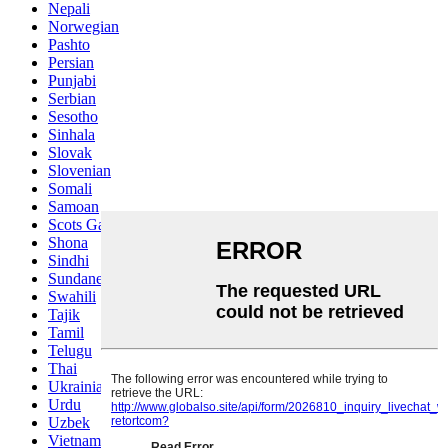
Nepali
Norwegian
Pashto
Persian
Punjabi
Serbian
Sesotho
Sinhala
Slovak
Slovenian
Somali
Samoan
Scots Gaelic
Shona
Sindhi
Sundanese
Swahili
Tajik
Tamil
Telugu
Thai
Ukrainian
Urdu
Uzbek
Vietnamese