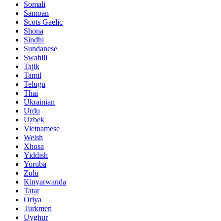
Somali
Samoan
Scots Gaelic
Shona
Sindhi
Sundanese
Swahili
Tajik
Tamil
Telugu
Thai
Ukrainian
Urdu
Uzbek
Vietnamese
Welsh
Xhosa
Yiddish
Yoruba
Zulu
Kinyarwanda
Tatar
Oriya
Turkmen
Uyghur