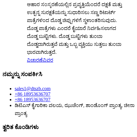
ಆಹಾರ ಸಂಸ್ಕರಣೆಯಲ್ಲಿನ ಪ್ರವೃತ್ತಿಯೆಂದರೆ ದಕ್ಷತೆ ಮತ್ತು
ಉತ್ಪನ್ನ ಸುರಕ್ಷತೆಯನ್ನು ಸುಧಾರಿಸಲು ಸಣ್ಣ ರಿಟಾರ್ಟ್
ಪಾತ್ರೆಗಳಿಂದ ದೊಡ್ಡ ಚಿಪ್ಪುಗಳಿಗೆ ಸ್ಥಳಾಂತರಿಸುವುದು.
ದೊಡ್ಡ ಪಾತ್ರೆಗಳು ಎಂದರೆ ಕೈಯಾರೆ ನಿರ್ವಹಿಸಲಾಗದ
ದೊಡ್ಡ ಬುಟ್ಟಿಗಳು. ದೊಡ್ಡ ಬುಟ್ಟಿಗಳು ತುಂಬಾ
ದೊಡ್ಡದಾಗಿರುತ್ತವೆ ಮತ್ತು ಒಬ್ಬ ವ್ಯಕ್ತಿಯು ಸುತ್ತಲು ತುಂಬಾ
ಭಾರವಾಗಿರುತ್ತದೆ.
ವಿಚಾರಣೆ
ವಿವರ
ನಮ್ಮನ್ನು ಸಂಪರ್ಕಿಸಿ
sales1@dtszb.com
+86 18953636707
+86 18953636707
ಡಿಟಿಎಸ್ ಕೈಗಾರಿಕಾ ವಲಯ, ಝುಚೆಂಗ್, ಶಾಂಡೊಂಗ್ ಪ್ರಾಂತ್ಯ, ಚೀನಾ
ಪ್ರಾಂತ್ಯ
ತ್ವರಿತ ಕೊಂಡಿಗಳು