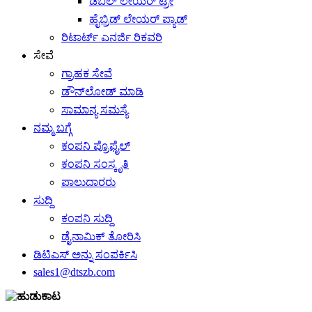
ಡಬಲ್ ಲೇಯರ್ ಟ್ರೇ
ಹೈಬ್ರಿಡ್ ಲೇಯರ್ ಪ್ಯಾಡ್
ರಿಟಾರ್ಟ್ ಎನರ್ಜಿ ರಿಕವರಿ
ಸೇವೆ
ಗ್ರಾಹಕ ಸೇವೆ
ಡೌನ್‌ಲೋಡ್ ಮಾಡಿ
ಸಾಮಾನ್ಯ ಸಮಸ್ಯೆ
ನಮ್ಮ ಬಗ್ಗೆ
ಕಂಪನಿ ಪ್ರೊಫೈಲ್
ಕಂಪನಿ ಸಂಸ್ಕೃತಿ
ಪಾಲುದಾರರು
ಸುದ್ದಿ
ಕಂಪನಿ ಸುದ್ದಿ
ಡೈನಾಮಿಕ್ ತೋರಿಸಿ
ಡಿಟಿಎಸ್ ಅನ್ನು ಸಂಪರ್ಕಿಸಿ
sales1@dtszb.com