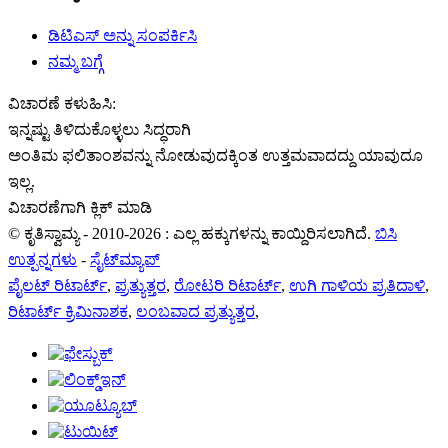
ಡಿಟಿಎಸ್ ಅನ್ನು ಸಂಪರ್ಕಿಸಿ
ನಮ್ಮ ಬಗ್ಗೆ
ವಿಚಾರಣೆ ಕಳುಹಿಸಿ:
ಇನ್ನಷ್ಟು ತಿಳಿದುಕೊಳ್ಳಲು ಸಿದ್ಧರಾಗಿ
ಅಂತಿಮ ಫಲಿತಾಂಶವನ್ನು ನೋಡುವುದಕ್ಕಿಂತ ಉತ್ತಮವಾದದ್ದು ಯಾವುದೂ
ಇಲ್ಲ.
ವಿಚಾರಣೆಗಾಗಿ ಕ್ಲಿಕ್ ಮಾಡಿ
© ಕೃತಿಸ್ವಾಮ್ಯ - 2010-2026 : ಎಲ್ಲ ಹಕ್ಕುಗಳನ್ನು ಕಾಯ್ದಿರಿಸಲಾಗಿದೆ.
ಬಿಸಿ
ಉತ್ಪನ್ನಗಳು
-
ಸೈಟ್‌ಮ್ಯಾಪ್
ಪೈಲಟ್ ರಿಟಾರ್ಟ್
,
ಪ್ರತ್ಯುತ್ತರ
,
ರೋಟರಿ ರಿಟಾರ್ಟ್
,
ಉಗಿ ಗಾಳಿಯ ಪ್ರತಿದಾಳಿ
,
ರಿಟಾರ್ಟ್ ಕ್ರಿಮಿನಾಶಕ
,
ಲಂಬವಾದ ಪ್ರತ್ಯುತ್ತರ
,