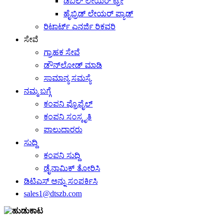
ಡಬಲ್ ಲೇಯರ್ ಟ್ರೇ
ಹೈಬ್ರಿಡ್ ಲೇಯರ್ ಪ್ಯಾಡ್
ರಿಟಾರ್ಟ್ ಎನರ್ಜಿ ರಿಕವರಿ
ಸೇವೆ
ಗ್ರಾಹಕ ಸೇವೆ
ಡೌನ್‌ಲೋಡ್ ಮಾಡಿ
ಸಾಮಾನ್ಯ ಸಮಸ್ಯೆ
ನಮ್ಮ ಬಗ್ಗೆ
ಕಂಪನಿ ಪ್ರೊಫೈಲ್
ಕಂಪನಿ ಸಂಸ್ಕೃತಿ
ಪಾಲುದಾರರು
ಸುದ್ದಿ
ಕಂಪನಿ ಸುದ್ದಿ
ಡೈನಾಮಿಕ್ ತೋರಿಸಿ
ಡಿಟಿಎಸ್ ಅನ್ನು ಸಂಪರ್ಕಿಸಿ
sales1@dtszb.com