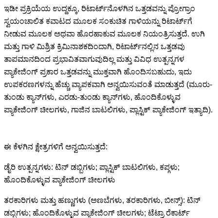
ಇಡೀ ಪ್ರಕ್ರಿಯೆಯ ಉದ್ದಕ್ಕೂ, ರಿಟಾರ್ಟ್‌ನೊಳಗಿನ ಒತ್ತಡವನ್ನು ಪ್ರೋಗ್ರಾಂ
ಸ್ವಯಂಚಾಲಿತ ಕವಾಟದ ಮೂಲಕ ಸಂಕುಚಿತ ಗಾಳಿಯನ್ನು ರಿಟಾರ್ಟ್‌ಗೆ
ನೀಡುವ ಮೂಲಕ ಅಥವಾ ಹೊರಹಾಕುವ ಮೂಲಕ ನಿಯಂತ್ರಿಸುತ್ತದೆ. ಉಗಿ
ಮತ್ತು ಗಾಳಿ ಮಿಶ್ರಿತ ಕ್ರಿಮಿನಾಶಕದಿಂದಾಗಿ, ರಿಟಾರ್ಟ್‌ನಲ್ಲಿನ ಒತ್ತಡವು
ತಾಪಮಾನದಿಂದ ಪ್ರಭಾವಿತವಾಗುವುದಿಲ್ಲ ಮತ್ತು ವಿವಿಧ ಉತ್ಪನ್ನಗಳ
ಪ್ಯಾಕೇಜಿಂಗ್ ಪ್ರಕಾರ ಒತ್ತಡವನ್ನು ಮುಕ್ತವಾಗಿ ಹೊಂದಿಸಬಹುದು, ಇದು
ಉಪಕರಣಗಳನ್ನು ಹೆಚ್ಚು ವ್ಯಾಪಕವಾಗಿ ಅನ್ವಯಿಸುವಂತೆ ಮಾಡುತ್ತದೆ (ಮೂರು-
ತುಂಡು ಕ್ಯಾನ್‌ಗಳು, ಎರಡು-ತುಂಡು ಕ್ಯಾನ್‌ಗಳು, ಹೊಂದಿಕೊಳ್ಳುವ
ಪ್ಯಾಕೇಜಿಂಗ್ ಚೀಲಗಳು, ಗಾಜಿನ ಬಾಟಲಿಗಳು, ಪ್ಲಾಸ್ಟಿಕ್ ಪ್ಯಾಕೇಜಿಂಗ್ ಇತ್ಯಾದಿ).
ಈ ಕೆಳಗಿನ ಕ್ಷೇತ್ರಗಳಿಗೆ ಅನ್ವಯಿಸುತ್ತದೆ:
ಡೈರಿ ಉತ್ಪನ್ನಗಳು: ಟಿನ್ ಡಬ್ಬಿಗಳು; ಪ್ಲಾಸ್ಟಿಕ್ ಬಾಟಲಿಗಳು, ಕಪ್ಗಳು;
ಹೊಂದಿಕೊಳ್ಳುವ ಪ್ಯಾಕೇಜಿಂಗ್ ಚೀಲಗಳು
ತರಕಾರಿಗಳು ಮತ್ತು ಹಣ್ಣುಗಳು (ಅಣಬೆಗಳು, ತರಕಾರಿಗಳು, ಬೀನ್ಸ್): ಟಿನ್
ಡಬ್ಬಿಗಳು; ಹೊಂದಿಕೊಳ್ಳುವ ಪ್ಯಾಕೇಜಿಂಗ್ ಚೀಲಗಳು; ಟೆಟ್ರಾ ರೆಕಾರ್ಟ್