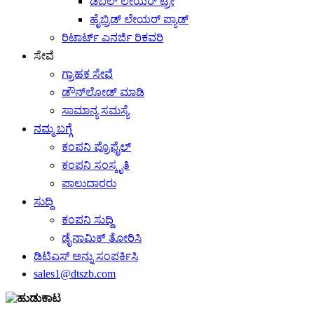
ಡಬಲ್ ಲೇಯರ್ ಟ್ರೇ
ಹೈಬ್ರಿಡ್ ಲೇಯರ್ ಪ್ಯಾಡ್
ರಿಟಾರ್ಟ್ ಎನರ್ಜಿ ರಿಕವರಿ
ಸೇವೆ
ಗ್ರಾಹಕ ಸೇವೆ
ಡೌನ್‌ಲೋಡ್ ಮಾಡಿ
ಸಾಮಾನ್ಯ ಸಮಸ್ಯೆ
ನಮ್ಮ ಬಗ್ಗೆ
ಕಂಪನಿ ಪ್ರೊಫೈಲ್
ಕಂಪನಿ ಸಂಸ್ಕೃತಿ
ಪಾಲುದಾರರು
ಸುದ್ದಿ
ಕಂಪನಿ ಸುದ್ದಿ
ಡೈನಾಮಿಕ್ ತೋರಿಸಿ
ಡಿಟಿಎಸ್ ಅನ್ನು ಸಂಪರ್ಕಿಸಿ
sales1@dtszb.com