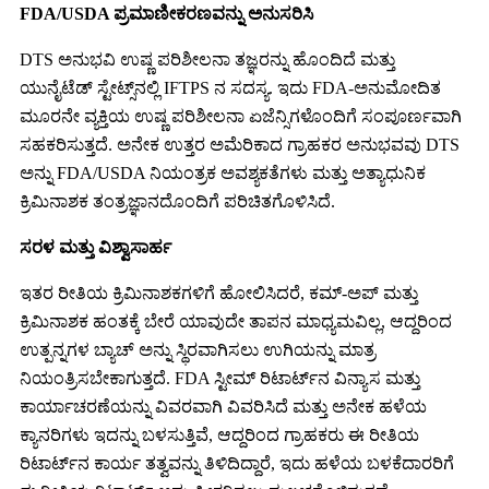
FDA/USDA ಪ್ರಮಾಣೀಕರಣವನ್ನು ಅನುಸರಿಸಿ
DTS ಅನುಭವಿ ಉಷ್ಣ ಪರಿಶೀಲನಾ ತಜ್ಞರನ್ನು ಹೊಂದಿದೆ ಮತ್ತು
ಯುನೈಟೆಡ್ ಸ್ಟೇಟ್ಸ್‌ನಲ್ಲಿ IFTPS ನ ಸದಸ್ಯ. ಇದು FDA-ಅನುಮೋದಿತ
ಮೂರನೇ ವ್ಯಕ್ತಿಯ ಉಷ್ಣ ಪರಿಶೀಲನಾ ಏಜೆನ್ಸಿಗಳೊಂದಿಗೆ ಸಂಪೂರ್ಣವಾಗಿ
ಸಹಕರಿಸುತ್ತದೆ. ಅನೇಕ ಉತ್ತರ ಅಮೆರಿಕಾದ ಗ್ರಾಹಕರ ಅನುಭವವು DTS
ಅನ್ನು FDA/USDA ನಿಯಂತ್ರಕ ಅವಶ್ಯಕತೆಗಳು ಮತ್ತು ಅತ್ಯಾಧುನಿಕ
ಕ್ರಿಮಿನಾಶಕ ತಂತ್ರಜ್ಞಾನದೊಂದಿಗೆ ಪರಿಚಿತಗೊಳಿಸಿದೆ.
ಸರಳ ಮತ್ತು ವಿಶ್ವಾಸಾರ್ಹ
ಇತರ ರೀತಿಯ ಕ್ರಿಮಿನಾಶಕಗಳಿಗೆ ಹೋಲಿಸಿದರೆ, ಕಮ್-ಅಪ್ ಮತ್ತು
ಕ್ರಿಮಿನಾಶಕ ಹಂತಕ್ಕೆ ಬೇರೆ ಯಾವುದೇ ತಾಪನ ಮಾಧ್ಯಮವಿಲ್ಲ, ಆದ್ದರಿಂದ
ಉತ್ಪನ್ನಗಳ ಬ್ಯಾಚ್ ಅನ್ನು ಸ್ಥಿರವಾಗಿಸಲು ಉಗಿಯನ್ನು ಮಾತ್ರ
ನಿಯಂತ್ರಿಸಬೇಕಾಗುತ್ತದೆ. FDA ಸ್ಟೀಮ್ ರಿಟಾರ್ಟ್‌ನ ವಿನ್ಯಾಸ ಮತ್ತು
ಕಾರ್ಯಾಚರಣೆಯನ್ನು ವಿವರವಾಗಿ ವಿವರಿಸಿದೆ ಮತ್ತು ಅನೇಕ ಹಳೆಯ
ಕ್ಯಾನರಿಗಳು ಇದನ್ನು ಬಳಸುತ್ತಿವೆ, ಆದ್ದರಿಂದ ಗ್ರಾಹಕರು ಈ ರೀತಿಯ
ರಿಟಾರ್ಟ್‌ನ ಕಾರ್ಯ ತತ್ವವನ್ನು ತಿಳಿದಿದ್ದಾರೆ, ಇದು ಹಳೆಯ ಬಳಕೆದಾರರಿಗೆ