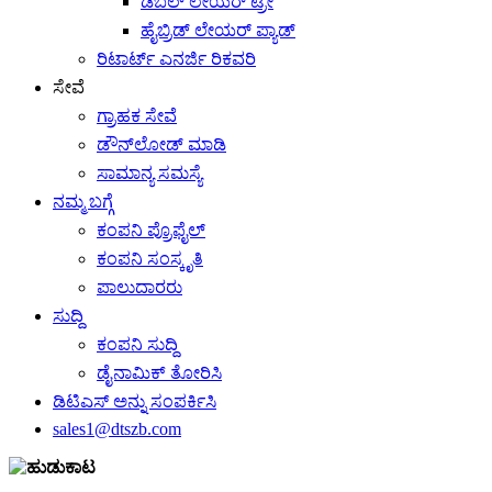
ಡಬಲ್ ಲೇಯರ್ ಟ್ರೇ
ಹೈಬ್ರಿಡ್ ಲೇಯರ್ ಪ್ಯಾಡ್
ರಿಟಾರ್ಟ್ ಎನರ್ಜಿ ರಿಕವರಿ
ಸೇವೆ
ಗ್ರಾಹಕ ಸೇವೆ
ಡೌನ್‌ಲೋಡ್ ಮಾಡಿ
ಸಾಮಾನ್ಯ ಸಮಸ್ಯೆ
ನಮ್ಮ ಬಗ್ಗೆ
ಕಂಪನಿ ಪ್ರೊಫೈಲ್
ಕಂಪನಿ ಸಂಸ್ಕೃತಿ
ಪಾಲುದಾರರು
ಸುದ್ದಿ
ಕಂಪನಿ ಸುದ್ದಿ
ಡೈನಾಮಿಕ್ ತೋರಿಸಿ
ಡಿಟಿಎಸ್ ಅನ್ನು ಸಂಪರ್ಕಿಸಿ
sales1@dtszb.com