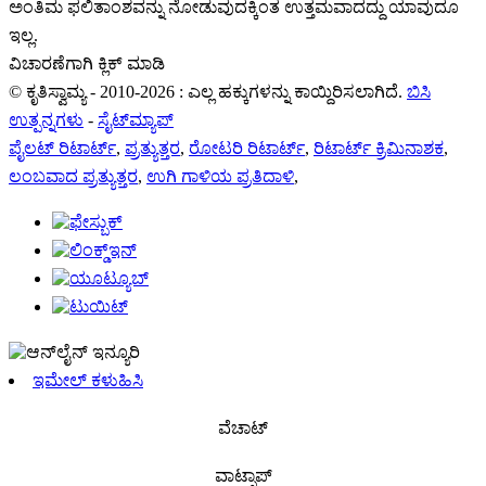
ಅಂತಿಮ ಫಲಿತಾಂಶವನ್ನು ನೋಡುವುದಕ್ಕಿಂತ ಉತ್ತಮವಾದದ್ದು ಯಾವುದೂ
ಇಲ್ಲ.
ವಿಚಾರಣೆಗಾಗಿ ಕ್ಲಿಕ್ ಮಾಡಿ
© ಕೃತಿಸ್ವಾಮ್ಯ - 2010-2026 : ಎಲ್ಲ ಹಕ್ಕುಗಳನ್ನು ಕಾಯ್ದಿರಿಸಲಾಗಿದೆ.
ಬಿಸಿ
ಉತ್ಪನ್ನಗಳು
-
ಸೈಟ್‌ಮ್ಯಾಪ್
ಪೈಲಟ್ ರಿಟಾರ್ಟ್
,
ಪ್ರತ್ಯುತ್ತರ
,
ರೋಟರಿ ರಿಟಾರ್ಟ್
,
ರಿಟಾರ್ಟ್ ಕ್ರಿಮಿನಾಶಕ
,
ಲಂಬವಾದ ಪ್ರತ್ಯುತ್ತರ
,
ಉಗಿ ಗಾಳಿಯ ಪ್ರತಿದಾಳಿ
,
ಇಮೇಲ್ ಕಳುಹಿಸಿ
ವೆಚಾಟ್
ವಾಟ್ಸಾಪ್