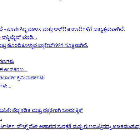
 ಆಪ್ಟಿಮೈಜ್ ಮಾಡಿ...
ಾಶಕ ಉಪಕರಣ...
ಗಳು...
.