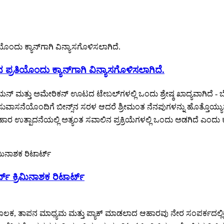
ನ ಪ್ರತಿಯೊಂದು ಕ್ಯಾನ್‌ಗಾಗಿ ವಿನ್ಯಾಸಗೊಳಿಸಲಾಗಿದೆ.
ನ್ ಮತ್ತು ಅಮೇರಿಕನ್ ಊಟದ ಟೇಬಲ್‌ಗಳಲ್ಲಿ ಒಂದು ಶ್ರೇಷ್ಠ ಖಾದ್ಯವಾಗಿದೆ 
ವಾಸನೆಯೊಂದಿಗೆ ಬೀನ್ಸ್‌ನ ಸರಳ ಆದರೆ ಶ್ರೀಮಂತ ನೆನಪುಗಳನ್ನು ಹೊತ್ತೊಯ್ಯುತ್
ತ್ಪಾದನೆಯಲ್ಲಿ ಅತ್ಯಂತ ಸವಾಲಿನ ಪ್ರಕ್ರಿಯೆಗಳಲ್ಲಿ ಒಂದು ಅಡಗಿದೆ ಎಂದು ಕೆಲವ
್ನ್ ಕ್ರಿಮಿನಾಶಕ ರಿಟಾರ್ಟ್
ಲಕ, ತಾಪನ ಮಾಧ್ಯಮ ಮತ್ತು ಪ್ಯಾಕ್ ಮಾಡಲಾದ ಆಹಾರವು ನೇರ ಸಂಪರ್ಕದಲ್ಲಿರುತ್ತ