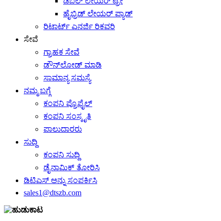
ಡಬಲ್ ಲೇಯರ್ ಟ್ರೇ
ಹೈಬ್ರಿಡ್ ಲೇಯರ್ ಪ್ಯಾಡ್
ರಿಟಾರ್ಟ್ ಎನರ್ಜಿ ರಿಕವರಿ
ಸೇವೆ
ಗ್ರಾಹಕ ಸೇವೆ
ಡೌನ್‌ಲೋಡ್ ಮಾಡಿ
ಸಾಮಾನ್ಯ ಸಮಸ್ಯೆ
ನಮ್ಮ ಬಗ್ಗೆ
ಕಂಪನಿ ಪ್ರೊಫೈಲ್
ಕಂಪನಿ ಸಂಸ್ಕೃತಿ
ಪಾಲುದಾರರು
ಸುದ್ದಿ
ಕಂಪನಿ ಸುದ್ದಿ
ಡೈನಾಮಿಕ್ ತೋರಿಸಿ
ಡಿಟಿಎಸ್ ಅನ್ನು ಸಂಪರ್ಕಿಸಿ
sales1@dtszb.com