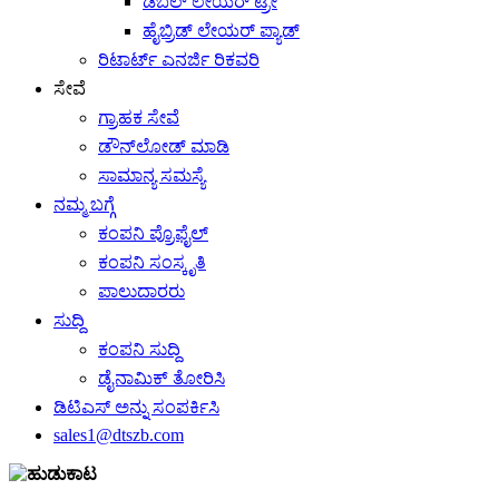
ಡಬಲ್ ಲೇಯರ್ ಟ್ರೇ
ಹೈಬ್ರಿಡ್ ಲೇಯರ್ ಪ್ಯಾಡ್
ರಿಟಾರ್ಟ್ ಎನರ್ಜಿ ರಿಕವರಿ
ಸೇವೆ
ಗ್ರಾಹಕ ಸೇವೆ
ಡೌನ್‌ಲೋಡ್ ಮಾಡಿ
ಸಾಮಾನ್ಯ ಸಮಸ್ಯೆ
ನಮ್ಮ ಬಗ್ಗೆ
ಕಂಪನಿ ಪ್ರೊಫೈಲ್
ಕಂಪನಿ ಸಂಸ್ಕೃತಿ
ಪಾಲುದಾರರು
ಸುದ್ದಿ
ಕಂಪನಿ ಸುದ್ದಿ
ಡೈನಾಮಿಕ್ ತೋರಿಸಿ
ಡಿಟಿಎಸ್ ಅನ್ನು ಸಂಪರ್ಕಿಸಿ
sales1@dtszb.com