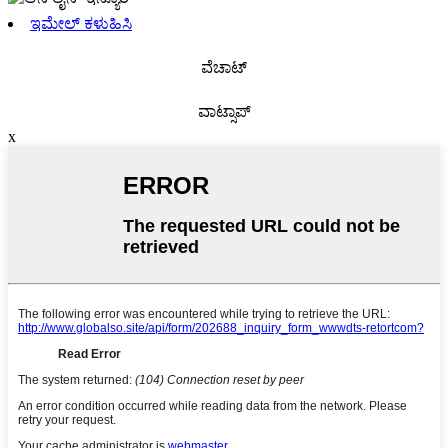
ಇಮೇಲ್ ಕಳುಹಿಸಿ
ವೆಚಾಟ್
ವಾಟ್ಸಾಪ್
x