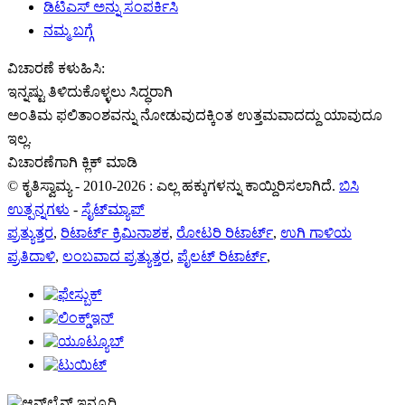
ಡಿಟಿಎಸ್ ಅನ್ನು ಸಂಪರ್ಕಿಸಿ
ನಮ್ಮ ಬಗ್ಗೆ
ವಿಚಾರಣೆ ಕಳುಹಿಸಿ:
ಇನ್ನಷ್ಟು ತಿಳಿದುಕೊಳ್ಳಲು ಸಿದ್ಧರಾಗಿ
ಅಂತಿಮ ಫಲಿತಾಂಶವನ್ನು ನೋಡುವುದಕ್ಕಿಂತ ಉತ್ತಮವಾದದ್ದು ಯಾವುದೂ
ಇಲ್ಲ.
ವಿಚಾರಣೆಗಾಗಿ ಕ್ಲಿಕ್ ಮಾಡಿ
© ಕೃತಿಸ್ವಾಮ್ಯ - 2010-2026 : ಎಲ್ಲ ಹಕ್ಕುಗಳನ್ನು ಕಾಯ್ದಿರಿಸಲಾಗಿದೆ.
ಬಿಸಿ
ಉತ್ಪನ್ನಗಳು
-
ಸೈಟ್‌ಮ್ಯಾಪ್
ಪ್ರತ್ಯುತ್ತರ
,
ರಿಟಾರ್ಟ್ ಕ್ರಿಮಿನಾಶಕ
,
ರೋಟರಿ ರಿಟಾರ್ಟ್
,
ಉಗಿ ಗಾಳಿಯ
ಪ್ರತಿದಾಳಿ
,
ಲಂಬವಾದ ಪ್ರತ್ಯುತ್ತರ
,
ಪೈಲಟ್ ರಿಟಾರ್ಟ್
,