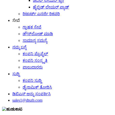
ಡಬಲ್ ಲೇಯರ್ ಟ್ರೇ
ಹೈಬ್ರಿಡ್ ಲೇಯರ್ ಪ್ಯಾಡ್
ರಿಟಾರ್ಟ್ ಎನರ್ಜಿ ರಿಕವರಿ
ಸೇವೆ
ಗ್ರಾಹಕ ಸೇವೆ
ಡೌನ್‌ಲೋಡ್ ಮಾಡಿ
ಸಾಮಾನ್ಯ ಸಮಸ್ಯೆ
ನಮ್ಮ ಬಗ್ಗೆ
ಕಂಪನಿ ಪ್ರೊಫೈಲ್
ಕಂಪನಿ ಸಂಸ್ಕೃತಿ
ಪಾಲುದಾರರು
ಸುದ್ದಿ
ಕಂಪನಿ ಸುದ್ದಿ
ಡೈನಾಮಿಕ್ ತೋರಿಸಿ
ಡಿಟಿಎಸ್ ಅನ್ನು ಸಂಪರ್ಕಿಸಿ
sales1@dtszb.com