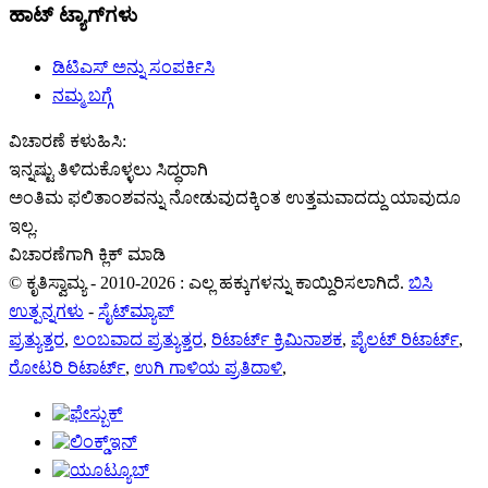
ಹಾಟ್ ಟ್ಯಾಗ್‌ಗಳು
ಡಿಟಿಎಸ್ ಅನ್ನು ಸಂಪರ್ಕಿಸಿ
ನಮ್ಮ ಬಗ್ಗೆ
ವಿಚಾರಣೆ ಕಳುಹಿಸಿ:
ಇನ್ನಷ್ಟು ತಿಳಿದುಕೊಳ್ಳಲು ಸಿದ್ಧರಾಗಿ
ಅಂತಿಮ ಫಲಿತಾಂಶವನ್ನು ನೋಡುವುದಕ್ಕಿಂತ ಉತ್ತಮವಾದದ್ದು ಯಾವುದೂ
ಇಲ್ಲ.
ವಿಚಾರಣೆಗಾಗಿ ಕ್ಲಿಕ್ ಮಾಡಿ
© ಕೃತಿಸ್ವಾಮ್ಯ - 2010-2026 : ಎಲ್ಲ ಹಕ್ಕುಗಳನ್ನು ಕಾಯ್ದಿರಿಸಲಾಗಿದೆ.
ಬಿಸಿ
ಉತ್ಪನ್ನಗಳು
-
ಸೈಟ್‌ಮ್ಯಾಪ್
ಪ್ರತ್ಯುತ್ತರ
,
ಲಂಬವಾದ ಪ್ರತ್ಯುತ್ತರ
,
ರಿಟಾರ್ಟ್ ಕ್ರಿಮಿನಾಶಕ
,
ಪೈಲಟ್ ರಿಟಾರ್ಟ್
,
ರೋಟರಿ ರಿಟಾರ್ಟ್
,
ಉಗಿ ಗಾಳಿಯ ಪ್ರತಿದಾಳಿ
,