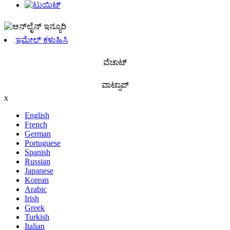
ಇಮೇಲ್ ಕಳುಹಿಸಿ
ವೆಚಾಟ್
ವಾಟ್ಸಾಪ್
x
English
French
German
Portuguese
Spanish
Russian
Japanese
Korean
Arabic
Irish
Greek
Turkish
Italian