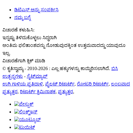
ಡಿಟಿಎಸ್ ಅನ್ನು ಸಂಪರ್ಕಿಸಿ
ನಮ್ಮ ಬಗ್ಗೆ
ವಿಚಾರಣೆ ಕಳುಹಿಸಿ:
ಇನ್ನಷ್ಟು ತಿಳಿದುಕೊಳ್ಳಲು ಸಿದ್ಧರಾಗಿ
ಅಂತಿಮ ಫಲಿತಾಂಶವನ್ನು ನೋಡುವುದಕ್ಕಿಂತ ಉತ್ತಮವಾದದ್ದು ಯಾವುದೂ
ಇಲ್ಲ.
ವಿಚಾರಣೆಗಾಗಿ ಕ್ಲಿಕ್ ಮಾಡಿ
© ಕೃತಿಸ್ವಾಮ್ಯ - 2010-2026 : ಎಲ್ಲ ಹಕ್ಕುಗಳನ್ನು ಕಾಯ್ದಿರಿಸಲಾಗಿದೆ.
ಬಿಸಿ
ಉತ್ಪನ್ನಗಳು
-
ಸೈಟ್‌ಮ್ಯಾಪ್
ಉಗಿ ಗಾಳಿಯ ಪ್ರತಿದಾಳಿ
,
ಪೈಲಟ್ ರಿಟಾರ್ಟ್
,
ರೋಟರಿ ರಿಟಾರ್ಟ್
,
ಲಂಬವಾದ
ಪ್ರತ್ಯುತ್ತರ
,
ರಿಟಾರ್ಟ್ ಕ್ರಿಮಿನಾಶಕ
,
ಪ್ರತ್ಯುತ್ತರ
,