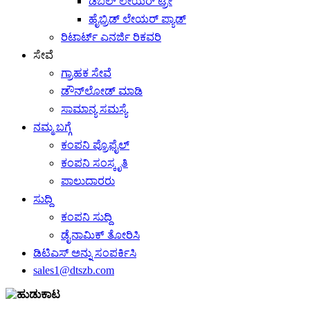
ಡಬಲ್ ಲೇಯರ್ ಟ್ರೇ
ಹೈಬ್ರಿಡ್ ಲೇಯರ್ ಪ್ಯಾಡ್
ರಿಟಾರ್ಟ್ ಎನರ್ಜಿ ರಿಕವರಿ
ಸೇವೆ
ಗ್ರಾಹಕ ಸೇವೆ
ಡೌನ್‌ಲೋಡ್ ಮಾಡಿ
ಸಾಮಾನ್ಯ ಸಮಸ್ಯೆ
ನಮ್ಮ ಬಗ್ಗೆ
ಕಂಪನಿ ಪ್ರೊಫೈಲ್
ಕಂಪನಿ ಸಂಸ್ಕೃತಿ
ಪಾಲುದಾರರು
ಸುದ್ದಿ
ಕಂಪನಿ ಸುದ್ದಿ
ಡೈನಾಮಿಕ್ ತೋರಿಸಿ
ಡಿಟಿಎಸ್ ಅನ್ನು ಸಂಪರ್ಕಿಸಿ
sales1@dtszb.com