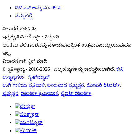
ಡಿಟಿಎಸ್ ಅನ್ನು ಸಂಪರ್ಕಿಸಿ
ನಮ್ಮ ಬಗ್ಗೆ
ವಿಚಾರಣೆ ಕಳುಹಿಸಿ:
ಇನ್ನಷ್ಟು ತಿಳಿದುಕೊಳ್ಳಲು ಸಿದ್ಧರಾಗಿ
ಅಂತಿಮ ಫಲಿತಾಂಶವನ್ನು ನೋಡುವುದಕ್ಕಿಂತ ಉತ್ತಮವಾದದ್ದು ಯಾವುದೂ
ಇಲ್ಲ.
ವಿಚಾರಣೆಗಾಗಿ ಕ್ಲಿಕ್ ಮಾಡಿ
© ಕೃತಿಸ್ವಾಮ್ಯ - 2010-2026 : ಎಲ್ಲ ಹಕ್ಕುಗಳನ್ನು ಕಾಯ್ದಿರಿಸಲಾಗಿದೆ.
ಬಿಸಿ
ಉತ್ಪನ್ನಗಳು
-
ಸೈಟ್‌ಮ್ಯಾಪ್
ಉಗಿ ಗಾಳಿಯ ಪ್ರತಿದಾಳಿ
,
ಲಂಬವಾದ ಪ್ರತ್ಯುತ್ತರ
,
ರೋಟರಿ ರಿಟಾರ್ಟ್
,
ಪ್ರತ್ಯುತ್ತರ
,
ರಿಟಾರ್ಟ್ ಕ್ರಿಮಿನಾಶಕ
,
ಪೈಲಟ್ ರಿಟಾರ್ಟ್
,