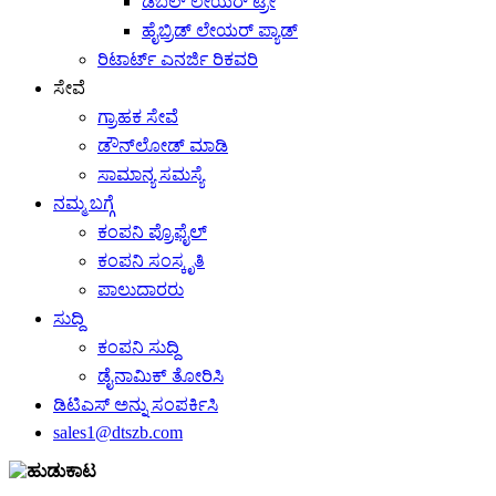
ಡಬಲ್ ಲೇಯರ್ ಟ್ರೇ
ಹೈಬ್ರಿಡ್ ಲೇಯರ್ ಪ್ಯಾಡ್
ರಿಟಾರ್ಟ್ ಎನರ್ಜಿ ರಿಕವರಿ
ಸೇವೆ
ಗ್ರಾಹಕ ಸೇವೆ
ಡೌನ್‌ಲೋಡ್ ಮಾಡಿ
ಸಾಮಾನ್ಯ ಸಮಸ್ಯೆ
ನಮ್ಮ ಬಗ್ಗೆ
ಕಂಪನಿ ಪ್ರೊಫೈಲ್
ಕಂಪನಿ ಸಂಸ್ಕೃತಿ
ಪಾಲುದಾರರು
ಸುದ್ದಿ
ಕಂಪನಿ ಸುದ್ದಿ
ಡೈನಾಮಿಕ್ ತೋರಿಸಿ
ಡಿಟಿಎಸ್ ಅನ್ನು ಸಂಪರ್ಕಿಸಿ
sales1@dtszb.com