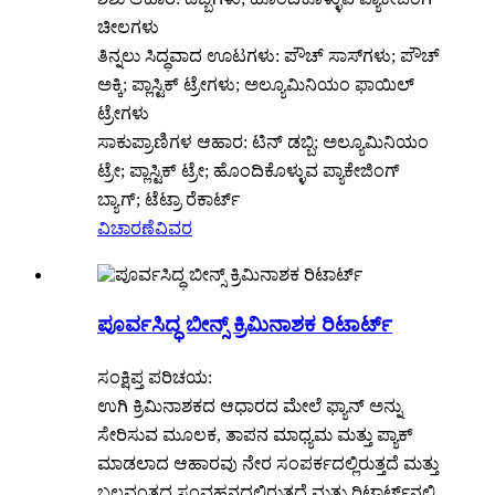
ಚೀಲಗಳು
ತಿನ್ನಲು ಸಿದ್ಧವಾದ ಊಟಗಳು: ಪೌಚ್ ಸಾಸ್‌ಗಳು; ಪೌಚ್
ಅಕ್ಕಿ; ಪ್ಲಾಸ್ಟಿಕ್ ಟ್ರೇಗಳು; ಅಲ್ಯೂಮಿನಿಯಂ ಫಾಯಿಲ್
ಟ್ರೇಗಳು
ಸಾಕುಪ್ರಾಣಿಗಳ ಆಹಾರ: ಟಿನ್ ಡಬ್ಬಿ; ಅಲ್ಯೂಮಿನಿಯಂ
ಟ್ರೇ; ಪ್ಲಾಸ್ಟಿಕ್ ಟ್ರೇ; ಹೊಂದಿಕೊಳ್ಳುವ ಪ್ಯಾಕೇಜಿಂಗ್
ಬ್ಯಾಗ್; ಟೆಟ್ರಾ ರೆಕಾರ್ಟ್
ವಿಚಾರಣೆ
ವಿವರ
ಪೂರ್ವಸಿದ್ಧ ಬೀನ್ಸ್ ಕ್ರಿಮಿನಾಶಕ ರಿಟಾರ್ಟ್
ಸಂಕ್ಷಿಪ್ತ ಪರಿಚಯ:
ಉಗಿ ಕ್ರಿಮಿನಾಶಕದ ಆಧಾರದ ಮೇಲೆ ಫ್ಯಾನ್ ಅನ್ನು
ಸೇರಿಸುವ ಮೂಲಕ, ತಾಪನ ಮಾಧ್ಯಮ ಮತ್ತು ಪ್ಯಾಕ್
ಮಾಡಲಾದ ಆಹಾರವು ನೇರ ಸಂಪರ್ಕದಲ್ಲಿರುತ್ತದೆ ಮತ್ತು
ಬಲವಂತದ ಸಂವಹನದಲ್ಲಿರುತ್ತದೆ ಮತ್ತು ರಿಟಾರ್ಟ್‌ನಲ್ಲಿ