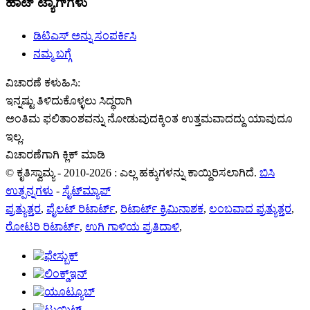
ಹಾಟ್ ಟ್ಯಾಗ್‌ಗಳು
ಡಿಟಿಎಸ್ ಅನ್ನು ಸಂಪರ್ಕಿಸಿ
ನಮ್ಮ ಬಗ್ಗೆ
ವಿಚಾರಣೆ ಕಳುಹಿಸಿ:
ಇನ್ನಷ್ಟು ತಿಳಿದುಕೊಳ್ಳಲು ಸಿದ್ಧರಾಗಿ
ಅಂತಿಮ ಫಲಿತಾಂಶವನ್ನು ನೋಡುವುದಕ್ಕಿಂತ ಉತ್ತಮವಾದದ್ದು ಯಾವುದೂ
ಇಲ್ಲ.
ವಿಚಾರಣೆಗಾಗಿ ಕ್ಲಿಕ್ ಮಾಡಿ
© ಕೃತಿಸ್ವಾಮ್ಯ - 2010-2026 : ಎಲ್ಲ ಹಕ್ಕುಗಳನ್ನು ಕಾಯ್ದಿರಿಸಲಾಗಿದೆ.
ಬಿಸಿ
ಉತ್ಪನ್ನಗಳು
-
ಸೈಟ್‌ಮ್ಯಾಪ್
ಪ್ರತ್ಯುತ್ತರ
,
ಪೈಲಟ್ ರಿಟಾರ್ಟ್
,
ರಿಟಾರ್ಟ್ ಕ್ರಿಮಿನಾಶಕ
,
ಲಂಬವಾದ ಪ್ರತ್ಯುತ್ತರ
,
ರೋಟರಿ ರಿಟಾರ್ಟ್
,
ಉಗಿ ಗಾಳಿಯ ಪ್ರತಿದಾಳಿ
,