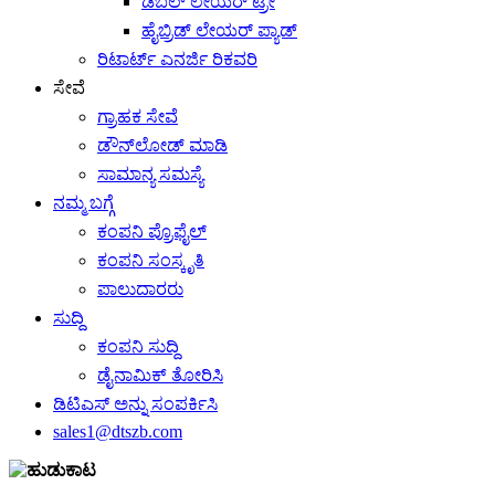
ಡಬಲ್ ಲೇಯರ್ ಟ್ರೇ
ಹೈಬ್ರಿಡ್ ಲೇಯರ್ ಪ್ಯಾಡ್
ರಿಟಾರ್ಟ್ ಎನರ್ಜಿ ರಿಕವರಿ
ಸೇವೆ
ಗ್ರಾಹಕ ಸೇವೆ
ಡೌನ್‌ಲೋಡ್ ಮಾಡಿ
ಸಾಮಾನ್ಯ ಸಮಸ್ಯೆ
ನಮ್ಮ ಬಗ್ಗೆ
ಕಂಪನಿ ಪ್ರೊಫೈಲ್
ಕಂಪನಿ ಸಂಸ್ಕೃತಿ
ಪಾಲುದಾರರು
ಸುದ್ದಿ
ಕಂಪನಿ ಸುದ್ದಿ
ಡೈನಾಮಿಕ್ ತೋರಿಸಿ
ಡಿಟಿಎಸ್ ಅನ್ನು ಸಂಪರ್ಕಿಸಿ
sales1@dtszb.com