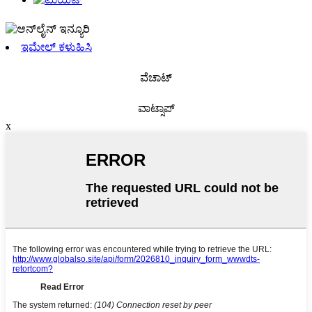
ಇಮೇಲ್ ಕಳುಹಿಸಿ
ವೆಚಾಟ್
ವಾಟ್ಸಾಪ್
x