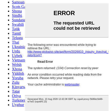
Samoan
Scots Gaelic
Shona
Sindhi
Sundanese
Swahili
Tajik
Tamil
Telugu
Thai
Ukrainian
Urdu
Uzbek
Vietnamese
Welsh
Xhosa
Yiddish
Yoruba
Zulu
Kinyarwanda
Tatar
Oriya
Turkmen
Uyghur