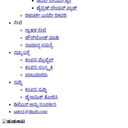
ಡಬಲ್ ಲೇಯರ್ ಟ್ರೇ
ಹೈಬ್ರಿಡ್ ಲೇಯರ್ ಪ್ಯಾಡ್
ರಿಟಾರ್ಟ್ ಎನರ್ಜಿ ರಿಕವರಿ
ಸೇವೆ
ಗ್ರಾಹಕ ಸೇವೆ
ಡೌನ್‌ಲೋಡ್ ಮಾಡಿ
ಸಾಮಾನ್ಯ ಸಮಸ್ಯೆ
ನಮ್ಮ ಬಗ್ಗೆ
ಕಂಪನಿ ಪ್ರೊಫೈಲ್
ಕಂಪನಿ ಸಂಸ್ಕೃತಿ
ಪಾಲುದಾರರು
ಸುದ್ದಿ
ಕಂಪನಿ ಸುದ್ದಿ
ಡೈನಾಮಿಕ್ ತೋರಿಸಿ
ಡಿಟಿಎಸ್ ಅನ್ನು ಸಂಪರ್ಕಿಸಿ
sales1@dtszb.com