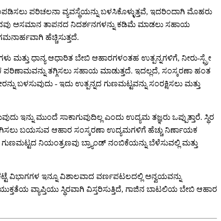
ಡಿಸಲು ಪರಿಚಲನಾ ವ್ಯವಸ್ಥೆಯನ್ನು ಬಳಸಿಕೊಳ್ಳುತ್ತವೆ, ಇದರಿಂದಾಗಿ ಮೊಹರು
್ರಜ್ಞಾನವು ಅಸಮಾನ ತಾಪನದ ನಿದರ್ಶನಗಳನ್ನು ಕಡಿಮೆ ಮಾಡಲು ಸಹಾಯ
ನಾರ್ಹವಾಗಿ ಹೆಚ್ಚಿಸುತ್ತದೆ.
ಿಗಳು ಮತ್ತು ಧಾನ್ಯ ಆಧಾರಿತ ಬೇಬಿ ಆಹಾರಗಳಂತಹ ಉತ್ಪನ್ನಗಳಿಗೆ, ನೀರು-ಸ್ಪ್ರೇ
ಮಕ ಪರಿಣಾಮವನ್ನು ತಗ್ಗಿಸಲು ಸಹಾಯ ಮಾಡುತ್ತದೆ. ಇದಲ್ಲದೆ, ಸಂಸ್ಕರಣಾ ಹಂತ
ು ಬಳಸುವುದು - ಇದು ಉತ್ಪನ್ನದ ಗುಣಮಟ್ಟವನ್ನು ಸಂರಕ್ಷಿಸಲು ಮತ್ತು
 ಇನ್ನು ಮುಂದೆ ಸಾಕಾಗುವುದಿಲ್ಲ ಎಂದು ಉದ್ಯಮ ತಜ್ಞರು ಒಪ್ಪುತ್ತಾರೆ. ಸ್ಥಿರ
ಮವಾಗಿಸಲು ಬಯಸುವ ಆಹಾರ ಸಂಸ್ಕರಣಾ ಉದ್ಯಮಗಳಿಗೆ ಹೆಚ್ಚು ನಿರ್ಣಾಯಕ
ಗುಣಮಟ್ಟದ ನಿಯಂತ್ರಣವು ಬ್ರ್ಯಾಂಡ್ ನಂಬಿಕೆಯನ್ನು ಬೆಳೆಸುವಲ್ಲಿ ಮತ್ತು
ಕಟ್ಟೆ ವಿಭಾಗಗಳ ಇನ್ನೂ ವಿಶಾಲವಾದ ವರ್ಣಪಟಲದಲ್ಲಿ ಅನ್ವಯವನ್ನು
ತೆಯ ವ್ಯಾಪ್ತಿಯು ಸ್ಥಿರವಾಗಿ ವಿಸ್ತರಿಸುತ್ತಿದೆ, ಗಾಜಿನ ಬಾಟಲಿಯ ಬೇಬಿ ಆಹಾರ