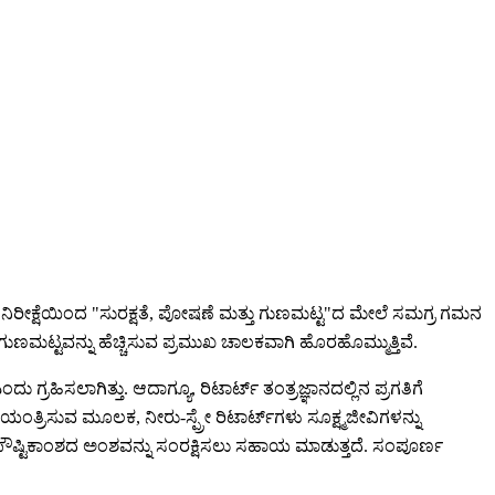
 ನಿರೀಕ್ಷೆಯಿಂದ "ಸುರಕ್ಷತೆ, ಪೋಷಣೆ ಮತ್ತು ಗುಣಮಟ್ಟ"ದ ಮೇಲೆ ಸಮಗ್ರ ಗಮನ
ಗಳ ಗುಣಮಟ್ಟವನ್ನು ಹೆಚ್ಚಿಸುವ ಪ್ರಮುಖ ಚಾಲಕವಾಗಿ ಹೊರಹೊಮ್ಮುತ್ತಿವೆ.
ರಹಿಸಲಾಗಿತ್ತು. ಆದಾಗ್ಯೂ, ರಿಟಾರ್ಟ್ ತಂತ್ರಜ್ಞಾನದಲ್ಲಿನ ಪ್ರಗತಿಗೆ
ತ್ರಿಸುವ ಮೂಲಕ, ನೀರು-ಸ್ಪ್ರೇ ರಿಟಾರ್ಟ್‌ಗಳು ಸೂಕ್ಷ್ಮಜೀವಿಗಳನ್ನು
ಪೌಷ್ಟಿಕಾಂಶದ ಅಂಶವನ್ನು ಸಂರಕ್ಷಿಸಲು ಸಹಾಯ ಮಾಡುತ್ತದೆ. ಸಂಪೂರ್ಣ