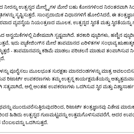
ಾದ ನೀರನ್ನು ಉತ್ಪನ್ನದ ಮೇಲ್ಮೈಗಳ ಮೇಲೆ ಬಹು ಕೋನಗಳಿಂದ ನಿರಂತರವಾಗಿ ಸಿಂಪ
ಳನ್ನು ಸೃಷ್ಟಿಸುತ್ತದೆ. ಸಾಂಪ್ರದಾಯಿಕ ವಿಧಾನಗಳಿಗೆ ಹೋಲಿಸಿದರೆ, ಈ ತಂತ
ವ್ಯವಸ್ಥೆಯ ನಿಯಂತ್ರಣದ ಮೂಲಕ, ಉತ್ಪನ್ನದ ಸ್ಥಿರತೆ ಮತ್ತು ಸ್ಥಿರತೆಯನ್ನು ಗಮ
್ವಯಿಕೆಗಳಲ್ಲಿ ವಿಶೇಷವಾಗಿ ಸ್ಪಷ್ಟವಾಗಿದೆ. ತರಕಾರಿ ಪ್ಯೂರಿಗಳು, ಹಣ್ಣಿನ ಪ್ಯೂರ
ಳಸುತ್ತವೆ, ಇದು ಪ್ಯಾಕೇಜಿಂಗ್‌ನ ಮೇಲೆ ತಾಪಮಾನದ ಏರಿಳಿತಗಳ ಸಂಭಾವ್ಯ ಋಣಾತ್
ತದೆ - ತಾಪಮಾನವನ್ನು ಕಡಿಮೆ ಮಾಡಲು ಪರಿಚಲನೆ ಮಾಡುವ ತಂಪಾಗಿಸುವ ನೀರನ್ನ
ದೆ.
ಷೆಗಳನ್ನು ಪೂರೈಸಲು ಮೂಲಭೂತ ಸುರಕ್ಷತಾ ಮಾನದಂಡಗಳನ್ನು ಮಾತ್ರ ಅವಲಂಬಿಸುವುದು
ರುವ ರಿಟಾರ್ಟ್ ಉಪಕರಣಗಳು ತಮ್ಮ ಉತ್ಪನ್ನ ಕಾರ್ಯಕ್ಷಮತೆಯನ್ನು ಅತ್ಯುತ್ತ
ಿ ಸತ್ಯವಾಗಿದೆ, ಅಲ್ಲಿ ಅಂತಹ ಉಪಕರಣಗಳು ಒದಗಿಸುವ ಸ್ಥಿರ ಮತ್ತು ವಿಶ್ವಾಸಾರ್ಹ 
ನ್ನು ಮುಂದುವರೆಸುತ್ತಿರುವುದರಿಂದ, ರಿಟಾರ್ಟ್ ತಂತ್ರಜ್ಞಾನವು ವಿಶೇಷ ಮಾರು
ದರಿಂದ ಹಿಡಿದು ಉತ್ಪನ್ನದ ಗುಣಮಟ್ಟವನ್ನು ಉತ್ತಮಗೊಳಿಸುವವರೆಗೆ, ಅದರ ಉಪಯುಕ್ತ
ಬೆಂಬಲವನ್ನು ಒದಗಿಸುತ್ತದೆ.