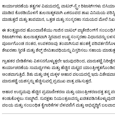
ಕಾರ್ಯಾಚರಣೆಯ ತತ್ವಗಳ ವಿಷಯದಲ್ಲಿ, ವಾಟರ್-ಸ್ಪ್ರೇ ರಿಟಾರ್ಟ್‌ಗಳು ಬಿಸಿಯ
ಮಾಡಿದ ಕೊಠಡಿಯೊಳಗೆ ತುಲನಾತ್ಮಕವಾಗಿ ಏಕರೂಪದ ಶಾಖ ವಿನಿಮಯ ಪರಿಸ್ಥಿತಿಗ
ಮಾಡುತ್ತದೆ ಮತ್ತು ತಾಪಮಾನ, ಒತ್ತಡ ಮತ್ತು ಸಂಸ್ಕರಣಾ ಸಮಯದ ಮೇಲೆ ನಿಖರವಾದ 
ಈ ತಂತ್ರಜ್ಞಾನದ ಹೊಂದಾಣಿಕೆಯು ಗಾಜಿನ ಬಾಟಲ್ ಪ್ಯಾಕೇಜಿಂಗ್‌ಗೆ ಸಂಬಂಧಿಸಿದ ಅನ
ರಿಟಾರ್ಟ್‌ಗಳು ತುಲನಾತ್ಮಕವಾಗಿ ಸ್ಥಿರವಾದ ಉಷ್ಣ ಸಂಸ್ಕರಣಾ ವಿಧಾನವನ್ನು ಬ
ಪೂರ್ಣಗೊಂಡ ನಂತರ, ಉಪಕರಣವು ತಂಪಾಗಿಸುವ ಹಂತಕ್ಕೆ ಪರಿವರ್ತನೆಗೊಳ್ಳುತ್
ಶೇಖರಣಾ ಸ್ಥಿರತೆ ಮತ್ತು ಶೆಲ್ಫ್ ಜೀವಿತಾವಧಿಯನ್ನು ವಿಸ್ತರಿಸಲು ಸಹಾಯ ಮಾಡುತ್ತ
ಗ್ರಾಹಕರ ಬೇಡಿಕೆಗಳು ವಿಕಸನಗೊಳ್ಳುತ್ತಲೇ ಇರುವುದರಿಂದ, ಮಾರುಕಟ್ಟೆ ನಿರೀಕ್
ಕಾರ್ಯಾಚರಣೆಯ ಸಾಮರ್ಥ್ಯಗಳು ಮತ್ತು ಹೆಚ್ಚಿನ ಮಟ್ಟದ ಯಾಂತ್ರೀಕೃತಗೊಂಡಿ
ಅಂಶವಾಗುತ್ತಿವೆ. ಶಿಶು ಮತ್ತು ಚಿಕ್ಕ ಮಕ್ಕಳ ಆಹಾರ ವಲಯದಲ್ಲಿ ಇದು ವಿಶೇಷವಾಗ
ಮಾರುಕಟ್ಟೆ ಯಶಸ್ಸನ್ನು ಹೆಚ್ಚಿಸುವಲ್ಲಿ ಪ್ರಮುಖ ಪಾತ್ರ ವಹಿಸುತ್ತದೆ.
ಆಹಾರ ಉದ್ಯಮವು ಹೆಚ್ಚಿನ ಪ್ರಮಾಣೀಕರಣ ಮತ್ತು ಯಾಂತ್ರೀಕರಣದತ್ತ ತನ್ನ ಪಥವ
ಕಂಡುಕೊಳ್ಳಲು ಸಜ್ಜಾಗಿದೆ. ಸುರಕ್ಷತಾ ನಿಯಂತ್ರಣವನ್ನು ಖಚಿತಪಡಿಸಿಕೊಳ್ಳುವು
ವಲಯ ಮತ್ತು ಸಂಬಂಧಿತ ಕೈಗಾರಿಕೆಗಳ ಬೆಳವಣಿಗೆ ಮತ್ತು ಅಭಿವೃದ್ಧಿಗೆ ಬಲವಾದ 