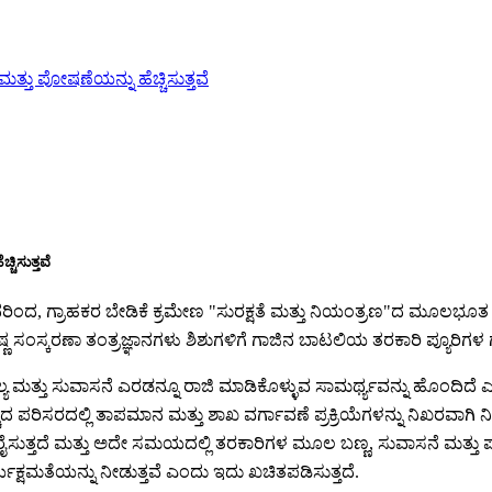
ತು ಪೋಷಣೆಯನ್ನು ಹೆಚ್ಚಿಸುತ್ತವೆ
ಿಸುತ್ತವೆ
ುದರಿಂದ, ಗ್ರಾಹಕರ ಬೇಡಿಕೆ ಕ್ರಮೇಣ "ಸುರಕ್ಷತೆ ಮತ್ತು ನಿಯಂತ್ರಣ"ದ ಮೂಲಭೂತ
ಪಟ್ಟ ಉಷ್ಣ ಸಂಸ್ಕರಣಾ ತಂತ್ರಜ್ಞಾನಗಳು ಶಿಶುಗಳಿಗೆ ಗಾಜಿನ ಬಾಟಲಿಯ ತರಕಾರಿ ಪ್ಯೂರಿ
್ತು ಸುವಾಸನೆ ಎರಡನ್ನೂ ರಾಜಿ ಮಾಡಿಕೊಳ್ಳುವ ಸಾಮರ್ಥ್ಯವನ್ನು ಹೊಂದಿದೆ ಎಂದು ಗ್
ಪರಿಸರದಲ್ಲಿ ತಾಪಮಾನ ಮತ್ತು ಶಾಖ ವರ್ಗಾವಣೆ ಪ್ರಕ್ರಿಯೆಗಳನ್ನು ನಿಖರವಾಗಿ ನಿಯಂ
ೈಸುತ್ತದೆ ಮತ್ತು ಅದೇ ಸಮಯದಲ್ಲಿ ತರಕಾರಿಗಳ ಮೂಲ ಬಣ್ಣ, ಸುವಾಸನೆ ಮತ್ತು 
ಷಮತೆಯನ್ನು ನೀಡುತ್ತವೆ ಎಂದು ಇದು ಖಚಿತಪಡಿಸುತ್ತದೆ.